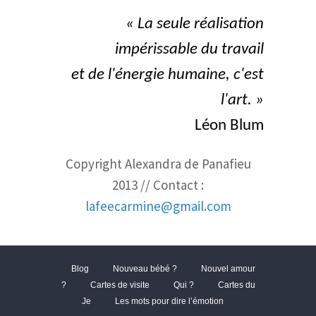
« La seule réalisation
impérissable du travail
et de l'énergie humaine, c'est
l'art. »
Léon Blum
Copyright Alexandra de Panafieu
2013 // Contact :
lafeecarmine
@gmail.com
Blog
Nouveau bébé ?
Nouvel amour
?
Cartes de visite
Qui ?
Cartes du
Je
Les mots pour dire l’émotion