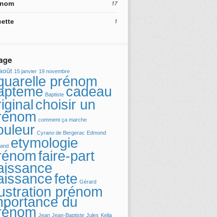
énom
17
ette
1
age
août
15 janvier
19 novembre
quarelle prénom
apteme
cadeau
Baptiste
iginal
choisir un
rénom
comment ça marche
ouleur
Cyrano de Bergerac
Edmond
etymologie
and
rénom
faire-part
aissance
fete
aissance
Gérard
llustration prénom
mportance du
rénom
Jean
Jean-Baptiste
Jules
Kelia