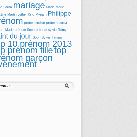
mariage
ne
Lorna
Marie
Marie-
Philippe
stine
Martin Luther King
Myriam
rénom
prénom indien
prénom Lorna
om Marie
prénom Soon
prénom sylvie
Rémy
int du jour
Soon
Sylvie
Tanguy
op 10 prénom 2013
op prénom fille
top
rénom garçon
vénement