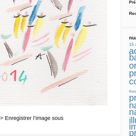
Pr
Rec
nu
15 
a
b
or
p
c
Rost
p
n
n
t > Enregistrer l’image sous
i
i
p