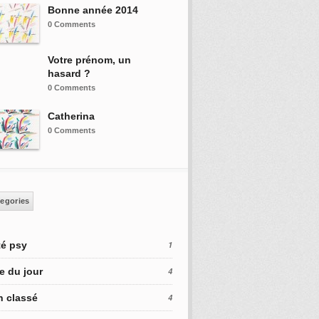
Bonne année 2014
0 Comments
Votre prénom, un
hasard ?
0 Comments
Catherina
0 Comments
egories
é psy
1
e du jour
4
 classé
4