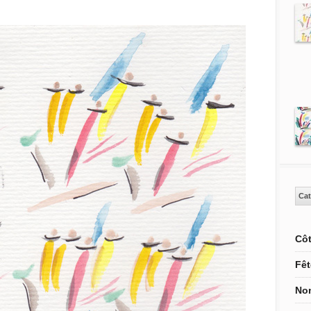
Cat
Côt
Fêt
Non