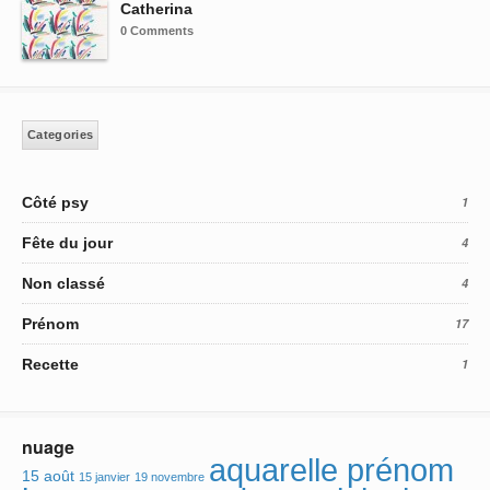
Catherina
0 Comments
Categories
Côté psy
1
Fête du jour
4
Non classé
4
Prénom
17
Recette
1
nuage
aquarelle prénom
15 août
15 janvier
19 novembre