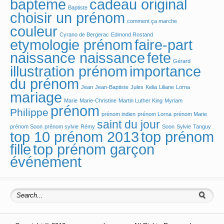
bapteme
cadeau original
Baptiste
choisir un prénom
comment ça marche
couleur
Cyrano de Bergerac
Edmond Rostand
etymologie prénom
faire-part
fete
naissance naissance
Gérard
illustration prénom
importance
du prénom
Jean
Jean-Baptiste
Jules
Kelia
Liliane
Lorna
mariage
Marie
Marie-Christine
Martin Luther King
Myriam
prénom
Philippe
prénom indien
prénom Lorna
prénom Marie
saint du jour
prénom Soon
prénom sylvie
Rémy
Soon
Sylvie
Tanguy
top 10 prénom 2013
top prénom
fille
top prénom garçon
événement