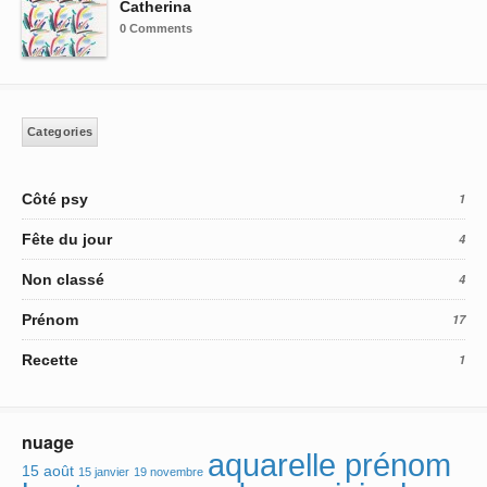
Catherina
0 Comments
Categories
Côté psy
1
Fête du jour
4
Non classé
4
Prénom
17
Recette
1
nuage
aquarelle prénom
15 août
15 janvier
19 novembre