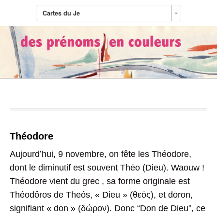
Cartes du Je
Tag Archives:
9 novembre
Théodore
Aujourd’hui, 9 novembre, on fête les Théodore,
dont le diminutif est souvent Théo (Dieu). Waouw !
Théodore vient du grec , sa forme originale est
Théodôros de Theós, « Dieu » (θεός), et dōron,
signifiant « don » (δώρον). Donc “Don de Dieu”, ce