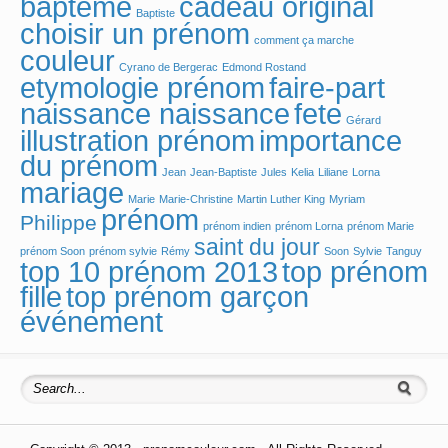
bapteme
cadeau original
Baptiste
choisir un prénom
comment ça marche
couleur
Cyrano de Bergerac
Edmond Rostand
etymologie prénom
faire-part
fete
naissance naissance
Gérard
illustration prénom
importance
du prénom
Jean
Jean-Baptiste
Jules
Kelia
Liliane
Lorna
mariage
Marie
Marie-Christine
Martin Luther King
Myriam
prénom
Philippe
prénom indien
prénom Lorna
prénom Marie
saint du jour
prénom Soon
prénom sylvie
Rémy
Soon
Sylvie
Tanguy
top 10 prénom 2013
top prénom
fille
top prénom garçon
événement