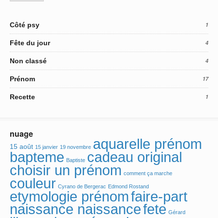
Côté psy
1
Fête du jour
4
Non classé
4
Prénom
17
Recette
1
nuage
aquarelle prénom
15 août
15 janvier
19 novembre
bapteme
cadeau original
Baptiste
choisir un prénom
comment ça marche
couleur
Cyrano de Bergerac
Edmond Rostand
etymologie prénom
faire-part
fete
naissance naissance
Gérard