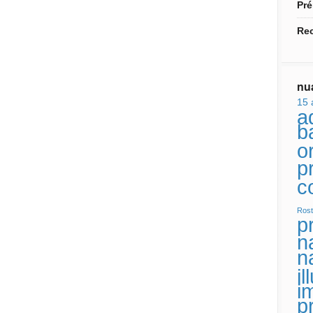
Pr
Rec
nu
15 
a
b
or
p
c
Rost
p
n
n
i
i
p