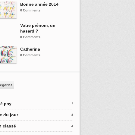
Bonne année 2014
0 Comments
Votre prénom, un
hasard ?
0 Comments
Catherina
0 Comments
egories
é psy
1
e du jour
4
 classé
4