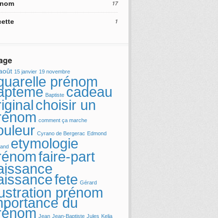
énom
17
ette
1
age
août
15 janvier
19 novembre
quarelle prénom
apteme
cadeau
Baptiste
iginal
choisir un
rénom
comment ça marche
ouleur
Cyrano de Bergerac
Edmond
etymologie
and
rénom
faire-part
aissance
fete
aissance
Gérard
llustration prénom
mportance du
rénom
Jean
Jean-Baptiste
Jules
Kelia