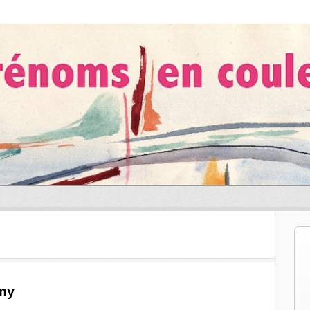
les de vente
my