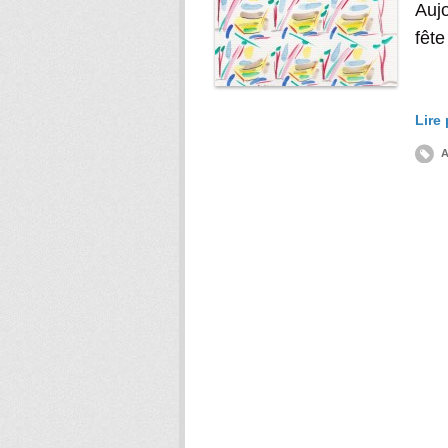
Aujo
fête
Lire
A