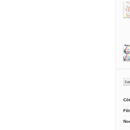
Cat
Côt
Fêt
Non